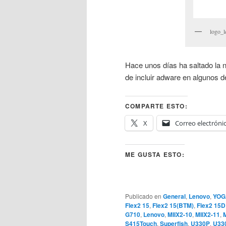
logo_
Hace unos días ha saltado la n
de incluir adware en algunos d
COMPARTE ESTO:
X
Correo electróni
ME GUSTA ESTO:
Publicado en
General
,
Lenovo
,
YOG
Flex2 15
,
Flex2 15(BTM)
,
Flex2 15D
G710
,
Lenovo
,
MIIX2-10
,
MIIX2-11
,
M
S415Touch
,
Superfish
,
U330P
,
U33