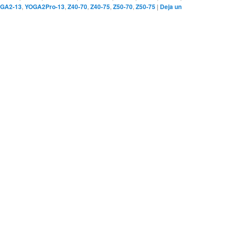
GA2-13
,
YOGA2Pro-13
,
Z40-70
,
Z40-75
,
Z50-70
,
Z50-75
|
Deja un