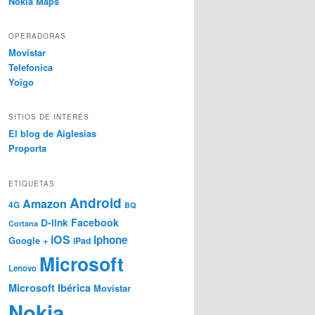
Nokia Maps
OPERADORAS
Movistar
Telefonica
Yoigo
SITIOS DE INTERÉS
El blog de Aiglesias
Proporta
ETIQUETAS
Android
Amazon
4G
BQ
Facebook
D-link
Cortana
iOS
Iphone
Google +
iPad
Microsoft
Lenovo
Microsoft Ibérica
Movistar
Nokia