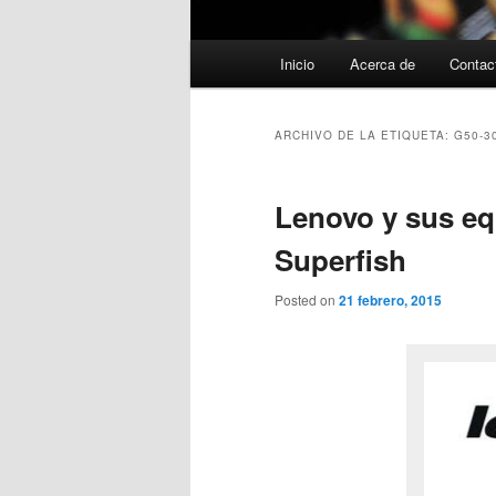
Menú
Inicio
Acerca de
Contac
principal
ARCHIVO DE LA ETIQUETA:
G50-3
Lenovo y sus eq
Superfish
Posted on
21 febrero, 2015