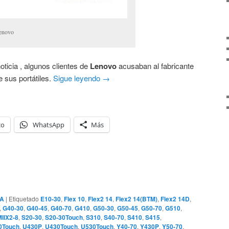
lenovo
oticia , algunos clientes de
Lenovo
acusaban al fabricante
e sus portátiles.
Sigue leyendo
→
co
WhatsApp
Más
A
|
Etiquetado
E10-30
,
Flex 10
,
Flex2 14
,
Flex2 14(BTM)
,
Flex2 14D
,
,
G40-30
,
G40-45
,
G40-70
,
G410
,
G50-30
,
G50-45
,
G50-70
,
G510
,
IIX2-8
,
S20-30
,
S20-30Touch
,
S310
,
S40-70
,
S410
,
S415
,
0Touch
,
U430P
,
U430Touch
,
U530Touch
,
Y40-70
,
Y430P
,
Y50-70
,