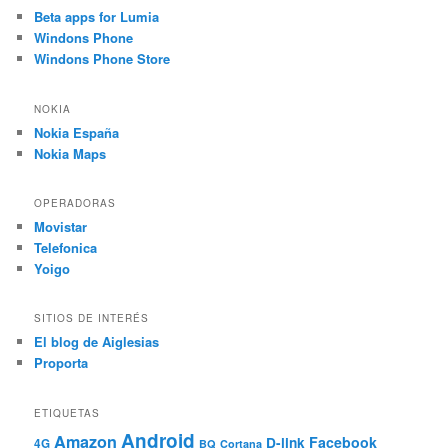
Beta apps for Lumia
Windons Phone
Windons Phone Store
NOKIA
Nokia España
Nokia Maps
OPERADORAS
Movistar
Telefonica
Yoigo
SITIOS DE INTERÉS
El blog de Aiglesias
Proporta
ETIQUETAS
Android
Amazon
Facebook
D-link
4G
BQ
Cortana