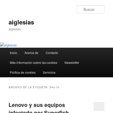
Ir
Ir
al
al
Busc
contenido
contenido
principal
secundario
aiglesias
aiglesias
Menú
Inicio
Acerca de
Contacto
principal
Más información sobre las cookies
Newsletter
Política de cookies
Servicios
ARCHIVO DE LA ETIQUETA:
S40-70
Lenovo y sus equipos
infectado por Superfish