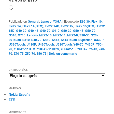
ME GUSTA ESTO:
Cargando...
Publicado en
General
,
Lenovo
,
YOGA
|
Etiquetado
E10-30
,
Flex 10
,
Flex2 14
,
Flex2 14(BTM)
,
Flex2 14D
,
Flex2 15
,
Flex2 15(BTM)
,
Flex2
15D
,
G40-30
,
G40-45
,
G40-70
,
G410
,
G50-30
,
G50-45
,
G50-70
,
G510
,
G710
,
Lenovo
,
MIIX2-10
,
MIIX2-11
,
MIIX2-8
,
S20-30
,
S20-
30Touch
,
S310
,
S40-70
,
S410
,
S415
,
S415Touch
,
Superfish
,
U330P
,
U330Touch
,
U430P
,
U430Touch
,
U530Touch
,
Y40-70
,
Y430P
,
Y50-
70
,
YOGA2-11BTM
,
YOGA2-11HSW
,
YOGA2-13
,
YOGA2Pro-13
,
Z40-
70
,
Z40-75
,
Z50-70
,
Z50-75
|
Deja un comentario
CATEGORÍAS
Categorías
MARCAS
Nokia España
ZTE
MICROSOFT