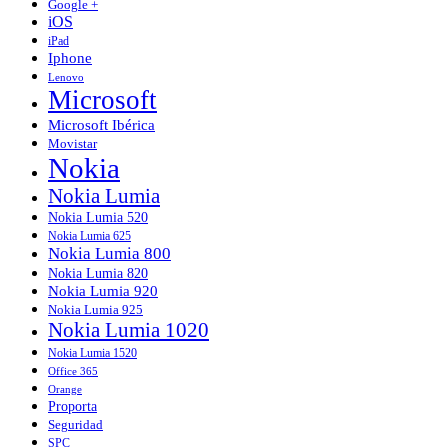
Google +
iOS
iPad
Iphone
Lenovo
Microsoft
Microsoft Ibérica
Movistar
Nokia
Nokia Lumia
Nokia Lumia 520
Nokia Lumia 625
Nokia Lumia 800
Nokia Lumia 820
Nokia Lumia 920
Nokia Lumia 925
Nokia Lumia 1020
Nokia Lumia 1520
Office 365
Orange
Proporta
Seguridad
SPC