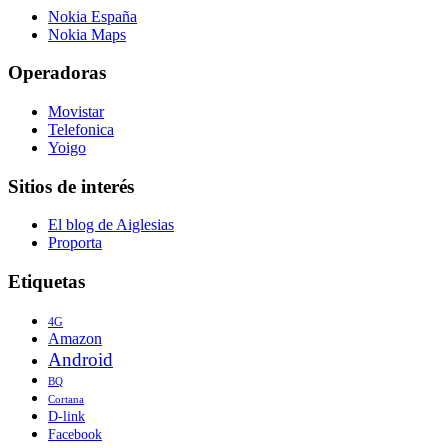
Nokia España
Nokia Maps
Operadoras
Movistar
Telefonica
Yoigo
Sitios de interés
El blog de Aiglesias
Proporta
Etiquetas
4G
Amazon
Android
BQ
Cortana
D-link
Facebook