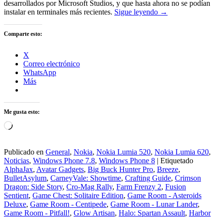
desarrollados por Microsoft Studios, y que hasta ahora no se podían
instalar en terminales más recientes.
Sigue leyendo
→
Comparte esto:
X
Correo electrónico
WhatsApp
Más
Me gusta esto:
Cargando...
Publicado en
General
,
Nokia
,
Nokia Lumia 520
,
Nokia Lumia 620
,
Noticias
,
Windows Phone 7.8
,
Windows Phone 8
|
Etiquetado
AlphaJax
,
Avatar Gadgets
,
Big Buck Hunter Pro
,
Breeze
,
BulletAsylum
,
CarneyVale: Showtime
,
Crafting Guide
,
Crimson
Dragon: Side Story
,
Cro-Mag Rally
,
Farm Frenzy 2
,
Fusion
Sentient
,
Game Chest: Solitaire Edition
,
Game Room - Asteroids
Deluxe
,
Game Room - Centipede
,
Game Room - Lunar Lander
,
Game Room - Pitfall!
,
Glow Artisan
,
Halo: Spartan Assault
,
Harbor