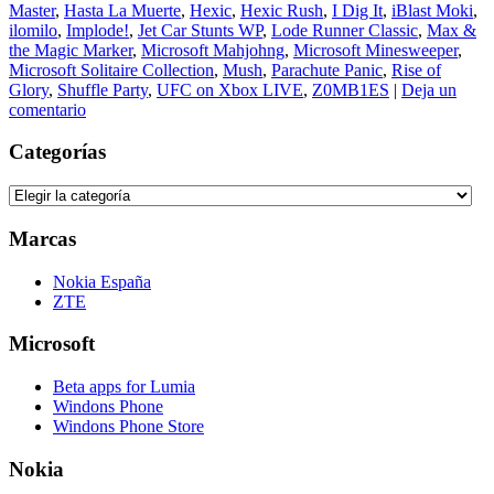
Master
,
Hasta La Muerte
,
Hexic
,
Hexic Rush
,
I Dig It
,
iBlast Moki
,
ilomilo
,
Implode!
,
Jet Car Stunts WP
,
Lode Runner Classic
,
Max &
the Magic Marker
,
Microsoft Mahjohng
,
Microsoft Minesweeper
,
Microsoft Solitaire Collection
,
Mush
,
Parachute Panic
,
Rise of
Glory
,
Shuffle Party
,
UFC on Xbox LIVE
,
Z0MB1ES
|
Deja un
comentario
Categorías
Categorías
Marcas
Nokia España
ZTE
Microsoft
Beta apps for Lumia
Windons Phone
Windons Phone Store
Nokia