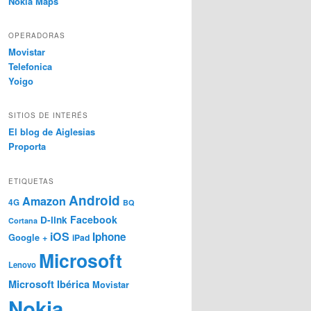
Nokia Maps
OPERADORAS
Movistar
Telefonica
Yoigo
SITIOS DE INTERÉS
El blog de Aiglesias
Proporta
ETIQUETAS
Android
Amazon
4G
BQ
Facebook
D-link
Cortana
iOS
Iphone
Google +
iPad
Microsoft
Lenovo
Microsoft Ibérica
Movistar
Nokia