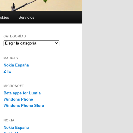
ookies
Servicios
CATEGORÍAS
Categorías
MARCAS
Nokia España
ZTE
MICROSOFT
Beta apps for Lumia
Windons Phone
Windons Phone Store
NOKIA
Nokia España