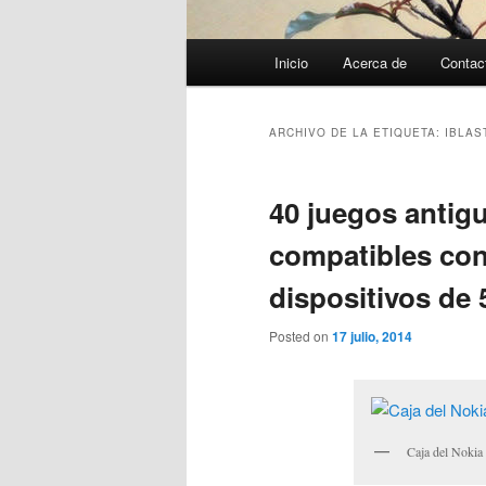
Menú
Inicio
Acerca de
Contac
principal
ARCHIVO DE LA ETIQUETA:
IBLAS
40 juegos antigu
compatibles co
dispositivos d
Posted on
17 julio, 2014
Caja del Nokia