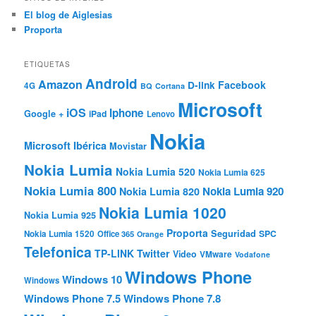
El blog de Aiglesias
Proporta
ETIQUETAS
Android
Amazon
Facebook
D-link
4G
BQ
Cortana
Microsoft
iOS
Iphone
Google +
iPad
Lenovo
Nokia
Microsoft Ibérica
Movistar
Nokia Lumia
Nokia Lumia 520
Nokia Lumia 625
Nokia Lumia 800
Nokia Lumia 920
Nokia Lumia 820
Nokia Lumia 1020
Nokia Lumia 925
Proporta
Seguridad
SPC
Nokia Lumia 1520
Office 365
Orange
Telefonica
TP-LINK
Twitter
Video
VMware
Vodafone
Windows Phone
Windows 10
Windows
Windows Phone 7.5
Windows Phone 7.8