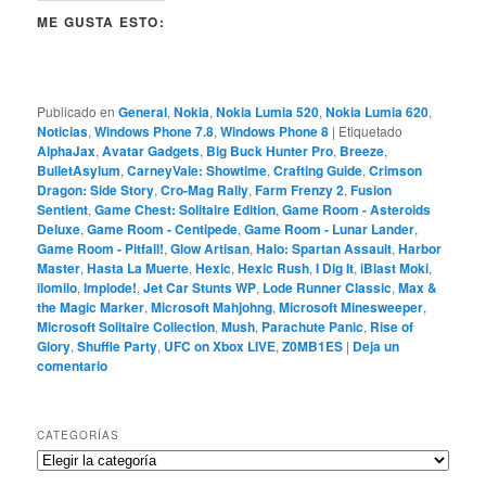
ME GUSTA ESTO:
Publicado en
General
,
Nokia
,
Nokia Lumia 520
,
Nokia Lumia 620
,
Noticias
,
Windows Phone 7.8
,
Windows Phone 8
|
Etiquetado
AlphaJax
,
Avatar Gadgets
,
Big Buck Hunter Pro
,
Breeze
,
BulletAsylum
,
CarneyVale: Showtime
,
Crafting Guide
,
Crimson
Dragon: Side Story
,
Cro-Mag Rally
,
Farm Frenzy 2
,
Fusion
Sentient
,
Game Chest: Solitaire Edition
,
Game Room - Asteroids
Deluxe
,
Game Room - Centipede
,
Game Room - Lunar Lander
,
Game Room - Pitfall!
,
Glow Artisan
,
Halo: Spartan Assault
,
Harbor
Master
,
Hasta La Muerte
,
Hexic
,
Hexic Rush
,
I Dig It
,
iBlast Moki
,
ilomilo
,
Implode!
,
Jet Car Stunts WP
,
Lode Runner Classic
,
Max &
the Magic Marker
,
Microsoft Mahjohng
,
Microsoft Minesweeper
,
Microsoft Solitaire Collection
,
Mush
,
Parachute Panic
,
Rise of
Glory
,
Shuffle Party
,
UFC on Xbox LIVE
,
Z0MB1ES
|
Deja un
comentario
CATEGORÍAS
Categorías