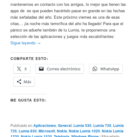
mantenernos en contacto con los amigos, lo mejor que tienen las
apps de es que pueden hacértelo pasar en grande en las fechas
más señaladas del año. Este próximo viernes es una de esas
citas… ¡la noche más terrorífica del año ha llegado! Para que el
pánico se adueñe también de tu Lumia, te proponemos una
selección de las aplicaciones y juegos más escalofriantes:
Sigue leyendo
→
COMPARTE ESTO:
X
Correo electrónico
WhatsApp
Más
ME GUSTA ESTO:
Publicado en
Aplicaciones
,
General
,
Lumia 530
,
Lumia 730
,
Lumia
735
,
Lumia 830
,
Microsoft
,
Nokia
,
Nokia Lumia 1020
,
Nokia Lumia
1320
,
Nokia Lumia 1520
,
Telefonía
,
Windows Phone
|
Etiquetado