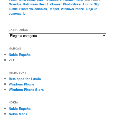
Grandpa
,
Halloween Heat
,
Halloween Photo Maker
,
Horror Night
,
Lumia
,
Plants vs. Zombies
,
Reaper
,
Windows Phone
|
Deja un
comentario
CATEGORÍAS
Categorías
MARCAS
Nokia España
ZTE
MICROSOFT
Beta apps for Lumia
Windons Phone
Windons Phone Store
NOKIA
Nokia España
Nokia Maps