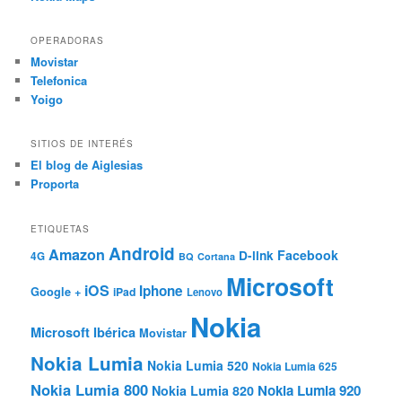
OPERADORAS
Movistar
Telefonica
Yoigo
SITIOS DE INTERÉS
El blog de Aiglesias
Proporta
ETIQUETAS
Android
Amazon
Facebook
D-link
4G
BQ
Cortana
Microsoft
iOS
Iphone
Google +
iPad
Lenovo
Nokia
Microsoft Ibérica
Movistar
Nokia Lumia
Nokia Lumia 520
Nokia Lumia 625
Nokia Lumia 800
Nokia Lumia 920
Nokia Lumia 820