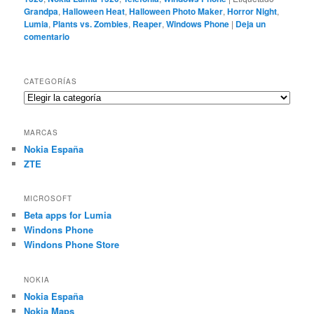
Grandpa
,
Halloween Heat
,
Halloween Photo Maker
,
Horror Night
,
Lumia
,
Plants vs. Zombies
,
Reaper
,
Windows Phone
|
Deja un
comentario
CATEGORÍAS
Categorías
MARCAS
Nokia España
ZTE
MICROSOFT
Beta apps for Lumia
Windons Phone
Windons Phone Store
NOKIA
Nokia España
Nokia Maps