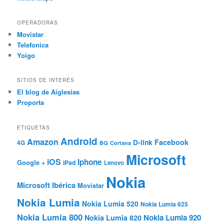
OPERADORAS
Movistar
Telefonica
Yoigo
SITIOS DE INTERÉS
El blog de Aiglesias
Proporta
ETIQUETAS
Android
Amazon
Facebook
D-link
4G
BQ
Cortana
Microsoft
iOS
Iphone
Google +
iPad
Lenovo
Nokia
Microsoft Ibérica
Movistar
Nokia Lumia
Nokia Lumia 520
Nokia Lumia 625
Nokia Lumia 800
Nokia Lumia 920
Nokia Lumia 820