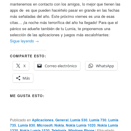
mantenernos en contacto con los amigos, lo mejor que tienen las
apps de es que pueden hacértelo pasar en grande en las fechas
más señaladas del año. Este próximo viernes es una de esas
citas… ¡la noche más terrorífica del año ha llegado! Para que el
pánico se adueñe también de tu Lumia, te proponemos una
selección de las aplicaciones y juegos más escalofriantes:
Sigue leyendo
→
COMPARTE ESTO:
X
Correo electrónico
WhatsApp
Más
ME GUSTA ESTO:
Publicado en
Aplicaciones
,
General
,
Lumia 530
,
Lumia 730
,
Lumia
735
,
Lumia 830
,
Microsoft
,
Nokia
,
Nokia Lumia 1020
,
Nokia Lumia
1320
,
Nokia Lumia 1520
,
Telefonía
,
Windows Phone
|
Etiquetado